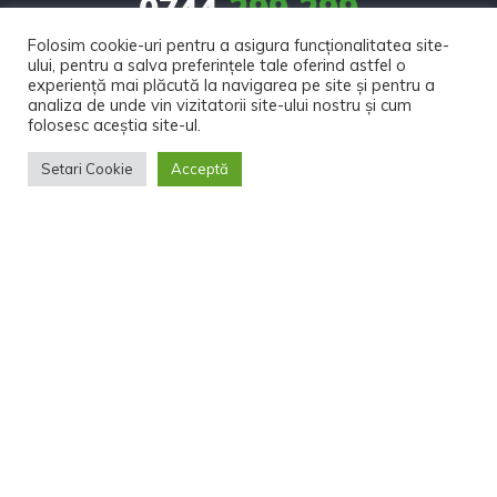
0744
299 299
Folosim cookie-uri pentru a asigura funcționalitatea site-
contact@tractoare-neomart.ro
ului, pentru a salva preferințele tale oferind astfel o
experiență mai plăcută la navigarea pe site și pentru a
analiza de unde vin vizitatorii site-ului nostru și cum
Loc. Ianca Nr. 11C

folosesc aceștia site-ul.
Com. Diosig Jud. Bihor
Setari Cookie
Acceptă
Politica Cookies
Politica de confidentialitate
Contact
Despre noi
Copyright © 2021. Toate drepturile rezervate. Made by